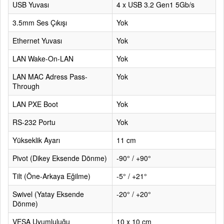
USB Yuvası
4 x USB 3.2 Gen1 5Gb/s
3.5mm Ses Çıkışı
Yok
Ethernet Yuvası
Yok
LAN Wake-On-LAN
Yok
LAN MAC Adress Pass-
Yok
Through
LAN PXE Boot
Yok
RS-232 Portu
Yok
Yükseklik Ayarı
11 cm
Pivot (Dikey Eksende Dönme)
-90° / +90°
Tilt (Öne-Arkaya Eğilme)
-5° / +21°
Swivel (Yatay Eksende
-20° / +20°
Dönme)
VESA Uyumluluğu
10 x 10 cm