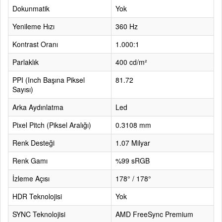
Dokunmatik
Yok
Yenileme Hızı
360 Hz
Kontrast Oranı
1.000:1
Parlaklık
400 cd/m²
PPI (Inch Başına Piksel
81.72
Sayısı)
Arka Aydınlatma
Led
Pixel Pitch (Piksel Aralığı)
0.3108 mm
Renk Desteği
1.07 Milyar
Renk Gamı
%99 sRGB
İzleme Açısı
178° / 178°
HDR Teknolojisi
Yok
SYNC Teknolojisi
AMD FreeSync Premium