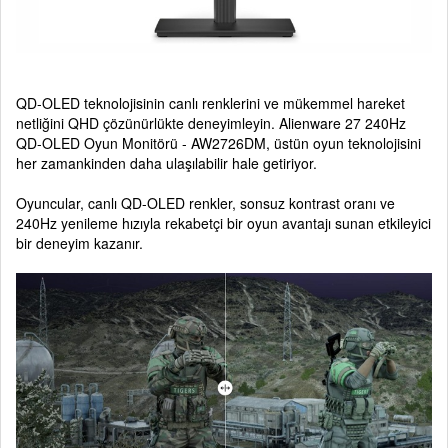
QD-OLED teknolojisinin canlı renklerini ve mükemmel hareket
netliğini QHD çözünürlükte deneyimleyin. Alienware 27 240Hz
QD-OLED Oyun Monitörü - AW2726DM, üstün oyun teknolojisini
her zamankinden daha ulaşılabilir hale getiriyor.
Oyuncular, canlı QD-OLED renkler, sonsuz kontrast oranı ve
240Hz yenileme hızıyla rekabetçi bir oyun avantajı sunan etkileyici
bir deneyim kazanır.