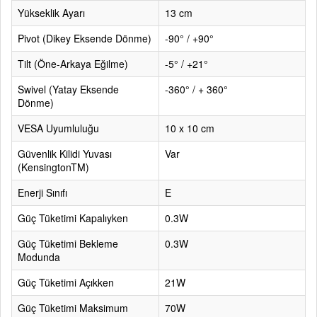
Yükseklik Ayarı
13 cm
Pivot (Dikey Eksende Dönme)
-90° / +90°
Tilt (Öne-Arkaya Eğilme)
-5° / +21°
Swivel (Yatay Eksende
-360° / + 360°
Dönme)
VESA Uyumluluğu
10 x 10 cm
Güvenlik Kilidi Yuvası
Var
(KensingtonTM)
Enerji Sınıfı
E
Güç Tüketimi Kapalıyken
0.3W
Güç Tüketimi Bekleme
0.3W
Modunda
Güç Tüketimi Açıkken
21W
Güç Tüketimi Maksimum
70W