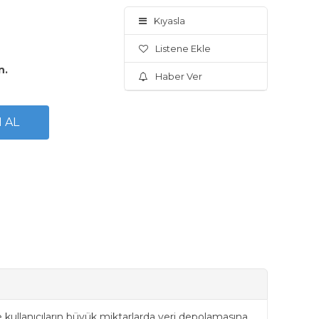
Kıyasla
Listene Ekle
n.
Haber Ver
e kullanıcıların büyük miktarlarda veri depolamasına