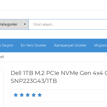
n Seçimi
En Yeni Ürünler
Kampanyalı Ürünler
Müşteri
ell
Dell 1TB M.2 PCIe NVMe Gen 4x4 Cl
SNP223G43/1TB