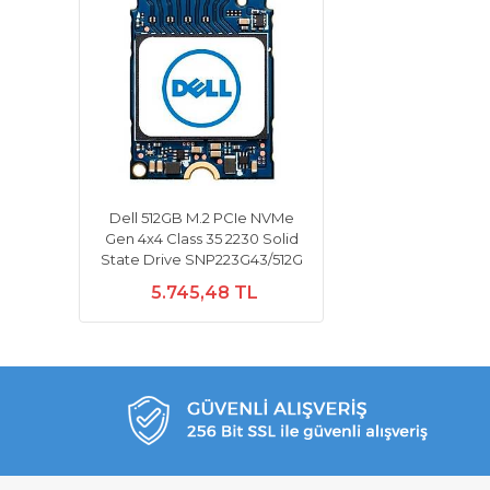
Dell 512GB M.2 PCIe NVMe
Gen 4x4 Class 35 2230 Solid
State Drive SNP223G43/512G
5.745,48 TL