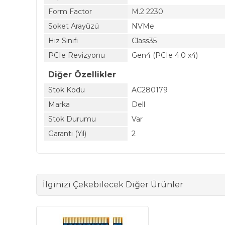
Form Factor
M.2 2230
Soket Arayüzü
NVMe
Hız Sınıfı
Class35
PCIe Revizyonu
Gen4 (PCIe 4.0 x4)
Diğer Özellikler
Stok Kodu
AC280179
Marka
Dell
Stok Durumu
Var
Garanti (Yıl)
2
İlginizi Çekebilecek Diğer Ürünler