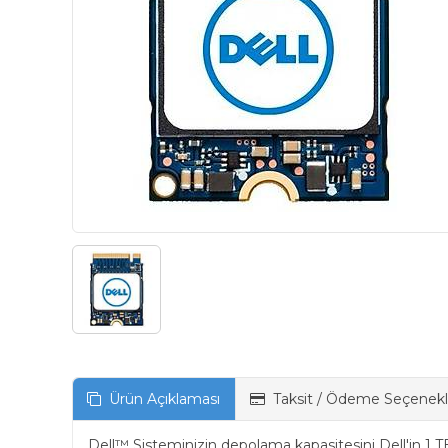
Ürün Açıklaması
Taksit / Ödeme Seçenekl
Dell™ Sisteminizin depolama kapasitesini Dell'in 1 T