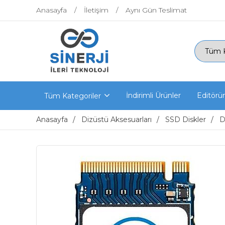
Anasayfa
İletişim
Aynı Gün Teslimat
İndirimli Ürünler
Editörü
Tüm Kategoriler
Anasayfa
Dizüstü Aksesuarları
SSD Diskler
D