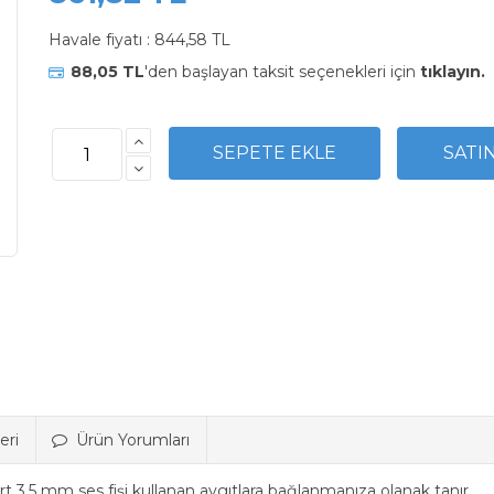
Havale fiyatı :
844,58 TL
88,05 TL
'den başlayan taksit seçenekleri için
tıklayın.
eri
Ürün Yorumları
rt 3,5 mm ses fişi kullanan aygıtlara bağlanmanıza olanak tanır.