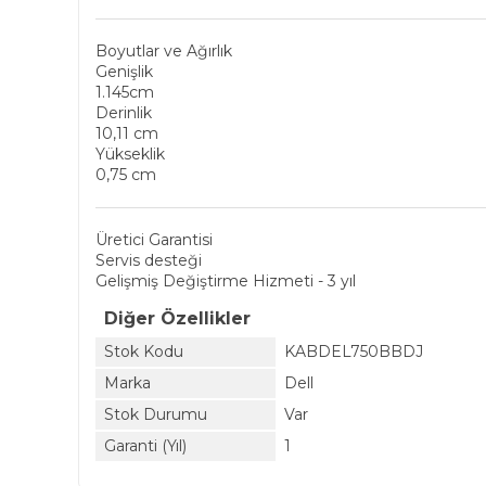
Boyutlar ve Ağırlık
Genişlik
1.145cm
Derinlik
10,11 cm
Yükseklik
0,75 cm
Üretici Garantisi
Servis desteği
Gelişmiş Değiştirme Hizmeti - 3 yıl
Diğer Özellikler
Stok Kodu
KABDEL750BBDJ
Marka
Dell
Stok Durumu
Var
Garanti (Yıl)
1