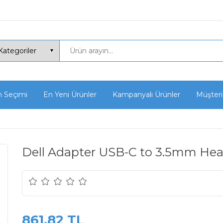
n Seçimi
En Yeni Ürünler
Kampanyalı Ürünler
Müşteri
Dell Adapter USB-C to 3.5mm He
861,82 TL