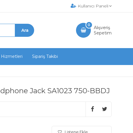
Kullanıcı Paneli
0
Alışveriş
Sepetim
 Hizmetleri
Sipariş Takibi
adphone Jack SA1023 750-BBDJ
Listene Ekle