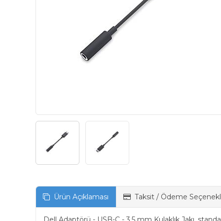
Ürün Açıklaması
Taksit / Ödeme Seçenekl
Dell Adaptörü - USB-C - 3,5 mm Kulaklık Jakı, standa