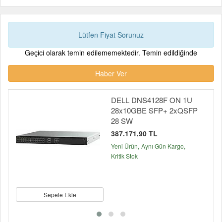
Lütfen Fiyat Sorunuz
Geçici olarak temin edilememektedir. Temin edildiğinde
Haber Ver
DELL DNS4128F ON 1U
28x10GBE SFP+ 2xQSFP
28 SW
387.171,90 TL
Yeni Ürün
Aynı Gün Kargo
Kritik Stok
Sepete Ekle