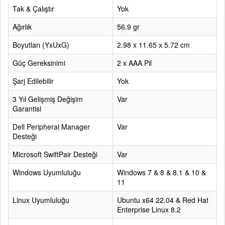
Tak & Çalıştır
Yok
Ağırlık
56.9 gr
Boyutları (YxUxG)
2.98 x 11.65 x 5.72 cm
Güç Gereksinimi
2 x AAA Pil
Şarj Edilebilir
Yok
3 Yıl Gelişmiş Değişim
Var
Garantisi
Dell Peripheral Manager
Var
Desteği
Microsoft SwiftPair Desteği
Var
Windows Uyumluluğu
Windows 7 & 8 & 8.1 & 10 &
11
Linux Uyumluluğu
Ubuntu x64 22.04 & Red Hat
Enterprise Linux 8.2