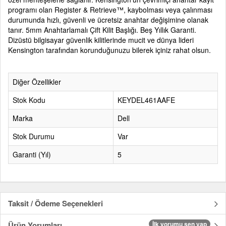
programı olan Register & Retrieve™, kaybolması veya çalınması
durumunda hızlı, güvenli ve ücretsiz anahtar değişimine olanak
tanır. 5mm Anahtarlamalı Çift Kilit Başlığı. Beş Yıllık Garanti.
Dizüstü bilgisayar güvenlik kilitlerinde mucit ve dünya lideri
Kensington tarafından korunduğunuzu bilerek içiniz rahat olsun.
Diğer Özellikler
Stok Kodu
KEYDEL461AAFE
Marka
Dell
Stok Durumu
Var
Garanti (Yıl)
5
Taksit / Ödeme Seçenekleri
Ürün Yorumları
İlk yorumu sen yap