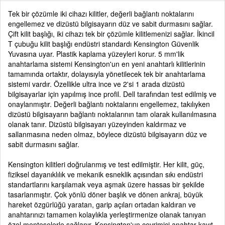
Tek bir çözümle iki cihazı kilitler, değerli bağlantı noktalarını
engellemez ve dizüstü bilgisayarın düz ve sabit durmasını sağlar.
Çift kilit başlığı, iki cihazı tek bir çözümle kilitlemenizi sağlar. İkincil
T çubuğu kilit başlığı endüstri standardı Kensington Güvenlik
Yuvasına uyar. Plastik kaplama yüzeyleri korur. 5 mm'lik
anahtarlama sistemi Kensington'un en yeni anahtarlı kilitlerinin
tamamında ortaktır, dolayısıyla yönetilecek tek bir anahtarlama
sistemi vardır. Özellikle ultra ince ve 2'si 1 arada dizüstü
bilgisayarlar için yapılmış ince profil. Dell tarafından test edilmiş ve
onaylanmıştır. Değerli bağlantı noktalarını engellemez, takılıyken
dizüstü bilgisayarın bağlantı noktalarının tam olarak kullanılmasına
olanak tanır. Dizüstü bilgisayarı yüzeyinden kaldırmaz ve
sallanmasına neden olmaz, böylece dizüstü bilgisayarın düz ve
sabit durmasını sağlar.
Kensington kilitleri doğrulanmış ve test edilmiştir. Her kilit, güç,
fiziksel dayanıklılık ve mekanik esneklik açısından sıkı endüstri
standartlarını karşılamak veya aşmak üzere hassas bir şekilde
tasarlanmıştır. Çok yönlü döner başlık ve dönen ankraj, büyük
hareket özgürlüğü yaratan, garip açıları ortadan kaldıran ve
anahtarınızı tamamen kolaylıkla yerleştirmenize olanak tanıyan
özel menteşelerle sağlanır. Kensington'un çevrimiçi anahtar kayıt