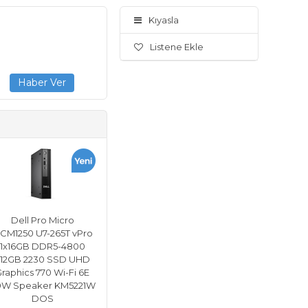
Kıyasla
Listene Ekle
Dell Pro Micro
CM1250 U7-265T vPro
1x16GB DDR5-4800
512GB 2230 SSD UHD
raphics 770 Wi-Fi 6E
0W Speaker KM5221W
DOS