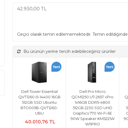
42.930,00 TL
Geçici olarak temin edilememektedir. Temin edildiğinde
Bu ürünün yerine tercih edebileceğiniz ürünler
Dell Tower Essential
Dell Pro Micro
QVT1260 i5-14400 16GB
QCM1250 U7-265T vPro
Q
512GB SSD Ubuntu
1x16GB DDR5-4800
BTO005B-QVT1260-
512GB 2230 SSD UHD
UBU
Graphics 770 Wi-Fi 6E
G
90W Speaker KM5221W
9
40.010,76 TL
W11PRO