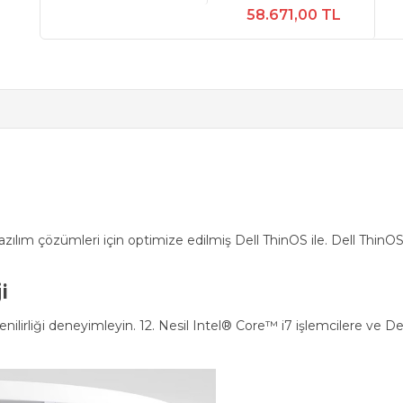
58.671,00 TL
 yazılım çözümleri için optimize edilmiş Dell ThinOS ile. Dell ThinO
i
ilirliği deneyimleyin. 12. Nesil Intel® Core™ i7 işlemcilere ve Del