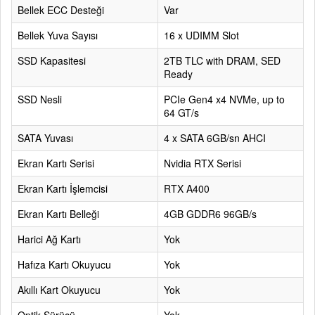
Bellek ECC Desteği
Var
Bellek Yuva Sayısı
16 x UDIMM Slot
SSD Kapasitesi
2TB TLC with DRAM, SED
Ready
SSD Nesli
PCIe Gen4 x4 NVMe, up to
64 GT/s
SATA Yuvası
4 x SATA 6GB/sn AHCI
Ekran Kartı Serisi
Nvidia RTX Serisi
Ekran Kartı İşlemcisi
RTX A400
Ekran Kartı Belleği
4GB GDDR6 96GB/s
Harici Ağ Kartı
Yok
Hafıza Kartı Okuyucu
Yok
Akıllı Kart Okuyucu
Yok