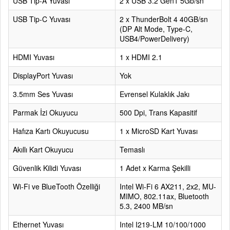
USB Tip-A Yuvası
2 x USB 3.2 Gen1 5Gb/sn
USB Tip-C Yuvası
2 x ThunderBolt 4 40GB/sn
(DP Alt Mode, Type-C,
USB4/PowerDelivery)
HDMI Yuvası
1 x HDMI 2.1
DisplayPort Yuvası
Yok
3.5mm Ses Yuvası
Evrensel Kulaklık Jakı
Parmak İzi Okuyucu
500 Dpi, Trans Kapasitif
Hafıza Kartı Okuyucusu
1 x MicroSD Kart Yuvası
Akıllı Kart Okuyucu
Temaslı
Güvenlik Kilidi Yuvası
1 Adet x Karma Şekilli
Wi-Fi ve BlueTooth Özelliği
Intel Wi-Fi 6 AX211, 2x2, MU-
MIMO, 802.11ax, Bluetooth
5.3, 2400 MB/sn
Ethernet Yuvası
Intel I219-LM 10/100/1000