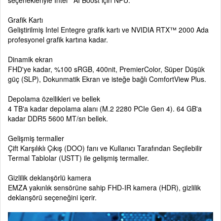
Grafik Kartı
Geliştirilmiş Intel Entegre grafik kartı ve NVIDIA RTX™ 2000 Ada
profesyonel grafik kartına kadar.
Dinamik ekran
FHD'ye kadar, %100 sRGB, 400nit, PremierColor, Süper Düşük
güç (SLP), Dokunmatik Ekran ve isteğe bağlı ComfortView Plus.
Depolama özellikleri ve bellek
4 TB'a kadar depolama alanı (M.2 2280 PCIe Gen 4). 64 GB'a
kadar DDR5 5600 MT/sn bellek.
Gelişmiş termaller
Çift Karşılıklı Çıkış (DOO) fanı ve Kullanıcı Tarafından Seçilebilir
Termal Tablolar (USTT) ile gelişmiş termaller.
Gizlilik deklanşörlü kamera
EMZA yakınlık sensörüne sahip FHD-IR kamera (HDR), gizlilik
deklanşörü seçeneğini içerir.