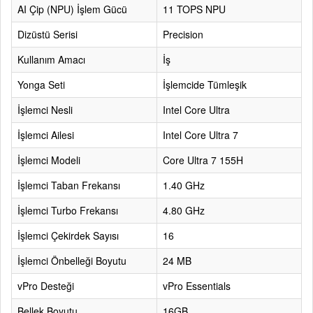
AI Çip (NPU) İşlem Gücü
11 TOPS NPU
Dizüstü Serisi
Precision
Kullanım Amacı
İş
Yonga Seti
İşlemcide Tümleşik
İşlemci Nesli
Intel Core Ultra
İşlemci Ailesi
Intel Core Ultra 7
İşlemci Modeli
Core Ultra 7 155H
İşlemci Taban Frekansı
1.40 GHz
İşlemci Turbo Frekansı
4.80 GHz
İşlemci Çekirdek Sayısı
16
İşlemci Önbelleği Boyutu
24 MB
vPro Desteği
vPro Essentials
Bellek Boyutu
16GB