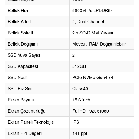
Bellek Hızı
5600MT/s LPDDR5x
Bellek Adeti
2, Dual Channel
Bellek Soketi
2 x SO-DIMM Yuvası
Bellek Değişimi
Mevcut, RAM Değiştirilebilir
SSD Yuva Sayısı
2
SSD Kapasitesi
512GB
SSD Nesli
PCIe NVMe Gen4 x4
SSD Hız Sınıfı
Class40
Ekran Boyutu
15.6 inch
Ekran Çözünürlüğü
FullHD 1920x1080
Ekran Paneli Teknolojisi
IPS
Ekran PPI Değeri
141 ppi