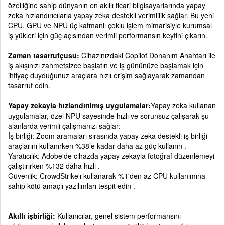
özelliğine sahip dünyanın en akıllı ticari bilgisayarlarında yapay
zeka hızlandırıcılarla yapay zeka destekli verimlilik sağlar. Bu yeni
CPU, GPU ve NPU üç katmanlı çoklu işlem mimarisiyle kurumsal
iş yükleri için güç açısından verimli performansın keyfini çıkarın.
Zaman tasarrufçusu:
Cihazınızdaki Copilot Donanım Anahtarı ile
iş akışınızı zahmetsizce başlatın ve iş gününüze başlamak için
ihtiyaç duyduğunuz araçlara hızlı erişim sağlayarak zamandan
tasarruf edin.
Yapay zekayla hızlandırılmış uygulamalar:
Yapay zeka kullanan
uygulamalar, özel NPU sayesinde hızlı ve sorunsuz çalışarak şu
alanlarda verimli çalışmanızı sağlar:
İş birliği: Zoom aramaları sırasında yapay zeka destekli iş birliği
araçlarını kullanırken %38’e kadar daha az güç kullanın .
Yaratıcılık: Adobe'de cihazda yapay zekayla fotoğraf düzenlemeyi
çalıştırırken %132 daha hızlı .
Güvenlik: CrowdStrike'ı kullanarak %1'den az CPU kullanımına
sahip kötü amaçlı yazılımları tespit edin .
Akıllı işbirliği:
Kullanıcılar, genel sistem performansını