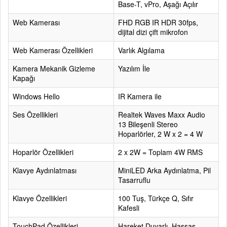
Base-T, vPro, Aşağı Açılır
Web Kamerası
FHD RGB IR HDR 30fps,
dijital dizi çift mikrofon
Web Kamerası Özellikleri
Varlık Algılama
Kamera Mekanik Gizleme
Yazılım İle
Kapağı
Windows Hello
IR Kamera ile
Ses Özellikleri
Realtek Waves Maxx Audio
13 Bileşenli Stereo
Hoparlörler, 2 W x 2 = 4 W
Hoparlör Özellikleri
2 x 2W = Toplam 4W RMS
Klavye Aydınlatması
MiniLED Arka Aydınlatma, Pil
Tasarruflu
Klavye Özellikleri
100 Tuş, Türkçe Q, Sıfır
Kafesli
TouchPad Özellikleri
Hareket Duyarlı, Hassas,