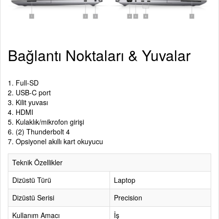
Bağlantı Noktaları & Yuvalar
1. Full-SD
2. USB-C port
3. Kilit yuvası
4. HDMI
5. Kulaklık/mikrofon girişi
6. (2) Thunderbolt 4
7. Opsiyonel akıllı kart okuyucu
Teknik Özellikler
Dizüstü Türü
Laptop
Dizüstü Serisi
Precision
Kullanım Amacı
İş