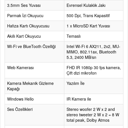
3.5mm Ses Yuvası
Evrensel Kulaklık Jakı
Parmak İzi Okuyucu
500 Dpi, Trans Kapasitif
Hafıza Kartı Okuyucusu
1 x MicroSD Kart Yuvası
Akıllı Kart Okuyucu
Temaslı
Wi-Fi ve BlueTooth Özelliği
Intel Wi-Fi 6 AX211, 2x2, MU-
MIMO, 802.11ax, Bluetooth
5.3, 2400 MB/sn
Web Kamerası
FHD IR 1080p 30 fps kamera,
Çift dizi mikrofon
Kamera Mekanik Gizleme
Yazılım İle
Kapağı
Windows Hello
IR Kamera ile
Ses Özellikleri
Stereo woofer 2 W x 2 and
stereo tweeter 2 W x 2 = 8 W
total peak, Dolby Atmos