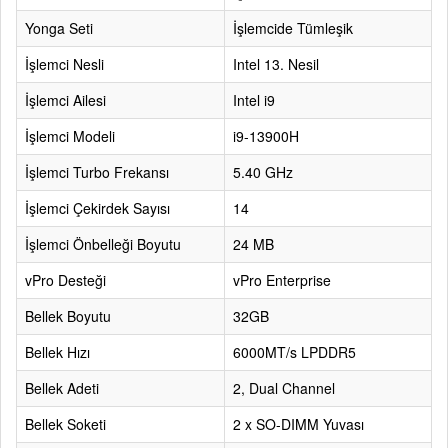
Yonga Seti
İşlemcide Tümleşik
İşlemci Nesli
Intel 13. Nesil
İşlemci Ailesi
Intel i9
İşlemci Modeli
i9-13900H
İşlemci Turbo Frekansı
5.40 GHz
İşlemci Çekirdek Sayısı
14
İşlemci Önbelleği Boyutu
24 MB
vPro Desteği
vPro Enterprise
Bellek Boyutu
32GB
Bellek Hızı
6000MT/s LPDDR5
Bellek Adeti
2, Dual Channel
Bellek Soketi
2 x SO-DIMM Yuvası