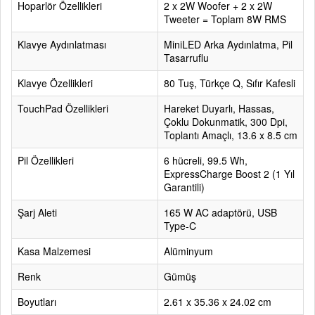
Hoparlör Özellikleri
2 x 2W Woofer + 2 x 2W
Tweeter = Toplam 8W RMS
Klavye Aydınlatması
MiniLED Arka Aydınlatma, Pil
Tasarruflu
Klavye Özellikleri
80 Tuş, Türkçe Q, Sıfır Kafesli
TouchPad Özellikleri
Hareket Duyarlı, Hassas,
Çoklu Dokunmatik, 300 Dpi,
Toplantı Amaçlı, 13.6 x 8.5 cm
Pil Özellikleri
6 hücreli, 99.5 Wh,
ExpressCharge Boost 2 (1 Yıl
Garantili)
Şarj Aleti
165 W AC adaptörü, USB
Type-C
Kasa Malzemesi
Alüminyum
Renk
Gümüş
Boyutları
2.61 x 35.36 x 24.02 cm