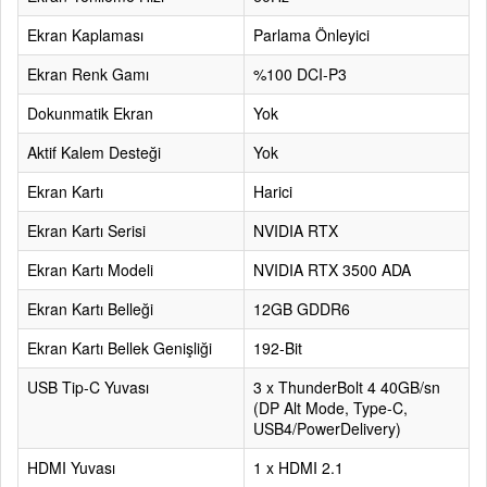
Ekran Kaplaması
Parlama Önleyici
Ekran Renk Gamı
%100 DCI-P3
Dokunmatik Ekran
Yok
Aktif Kalem Desteği
Yok
Ekran Kartı
Harici
Ekran Kartı Serisi
NVIDIA RTX
Ekran Kartı Modeli
NVIDIA RTX 3500 ADA
Ekran Kartı Belleği
12GB GDDR6
Ekran Kartı Bellek Genişliği
192-Bit
USB Tip-C Yuvası
3 x ThunderBolt 4 40GB/sn
(DP Alt Mode, Type-C,
USB4/PowerDelivery)
HDMI Yuvası
1 x HDMI 2.1