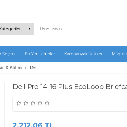
n Seçimi
En Yeni Ürünler
Kampanyalı Ürünler
Müşteri
 & Kılıfları
Dell
Dell Pro 14-16 Plus EcoLoop Brief
2.212,06 TL