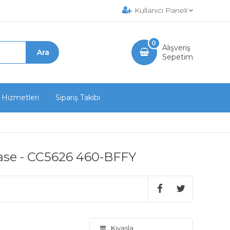
Kullanıcı Paneli
0
Alışveriş
Sepetim
 Hizmetleri
Sipariş Takibi
case - CC5626 460-BFFY
Kıyasla