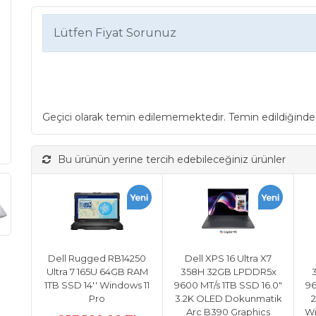
Lütfen Fiyat Sorunuz
Geçici olarak temin edilememektedir. Temin edildiğinde
Bu ürünün yerine tercih edebileceğiniz ürünler
Dell Rugged RB14250
Dell XPS 16 Ultra X7
Ultra 7 165U 64GB RAM
358H 32GB LPDDR5x
1TB SSD 14'' Windows 11
9600 MT/s 1TB SSD 16.0"
96
Pro
3.2K OLED Dokunmatik
2
Arc B390 Graphics
Wi