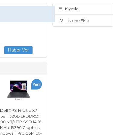
Kıyasla
Listene Ekle
Dell XPS 14 Ultra X7
358H 32GB LPDDR5x
00 MT/s 1TB SSD 14.0"
K Arc B390 Graphics
ndows 11 Pro CoPilot+