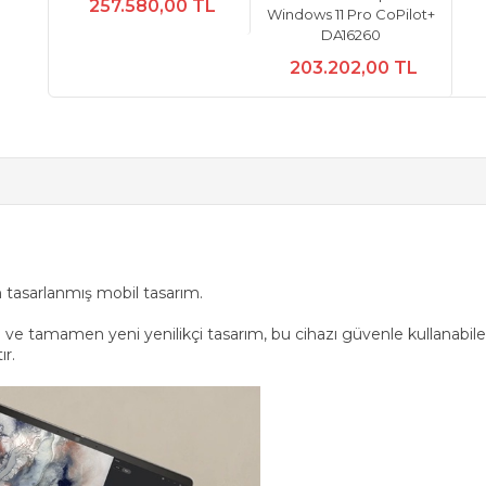
257.580,00 TL
Windows 11 Pro CoPilot+
DA16260
203.202,00 TL
n tasarlanmış mobil tasarım.
l ve tamamen yeni yenilikçi tasarım, bu cihazı güvenle kullanabile
ır.