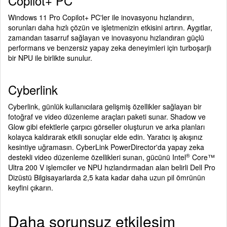
Copilot+ PC
Windows 11 Pro Copilot+ PC'ler ile inovasyonu hızlandırın,
sorunları daha hızlı çözün ve işletmenizin etkisini artırın. Aygıtlar,
zamandan tasarruf sağlayan ve inovasyonu hızlandıran güçlü
performans ve benzersiz yapay zeka deneyimleri için turboşarjlı
bir NPU ile birlikte sunulur.
Cyberlink
Cyberlink, günlük kullanıcılara gelişmiş özellikler sağlayan bir
fotoğraf ve video düzenleme araçları paketi sunar. Shadow ve
Glow gibi efektlerle çarpıcı görseller oluşturun ve arka planları
kolayca kaldırarak etkili sonuçlar elde edin. Yaratıcı iş akışınız
kesintiye uğramasın. CyberLink PowerDirector'da yapay zeka
®
destekli video düzenleme özellikleri sunan, gücünü Intel
Core™
Ultra 200 V işlemciler ve NPU hızlandırmadan alan belirli Dell Pro
Dizüstü Bilgisayarlarda 2,5 kata kadar daha uzun pil ömrünün
keyfini çıkarın.
Daha sorunsuz etkileşim