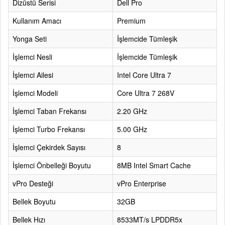
Dizüstü Serisi
Dell Pro
Kullanım Amacı
Premium
Yonga Seti
İşlemcide Tümleşik
İşlemci Nesli
İşlemcide Tümleşik
İşlemci Ailesi
Intel Core Ultra 7
İşlemci Modeli
Core Ultra 7 268V
İşlemci Taban Frekansı
2.20 GHz
İşlemci Turbo Frekansı
5.00 GHz
İşlemci Çekirdek Sayısı
8
İşlemci Önbelleği Boyutu
8MB Intel Smart Cache
vPro Desteği
vPro Enterprise
Bellek Boyutu
32GB
Bellek Hızı
8533MT/s LPDDR5x