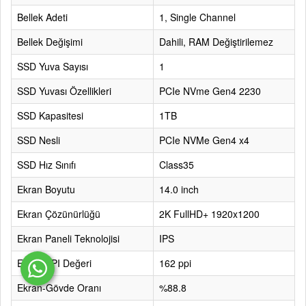
Bellek Adeti
1, Single Channel
Bellek Değişimi
Dahili, RAM Değiştirilemez
SSD Yuva Sayısı
1
SSD Yuvası Özellikleri
PCIe NVme Gen4 2230
SSD Kapasitesi
1TB
SSD Nesli
PCIe NVMe Gen4 x4
SSD Hız Sınıfı
Class35
Ekran Boyutu
14.0 inch
Ekran Çözünürlüğü
2K FullHD+ 1920x1200
Ekran Paneli Teknolojisi
IPS
Ekran PPI Değeri
162 ppi
Ekran-Gövde Oranı
%88.8