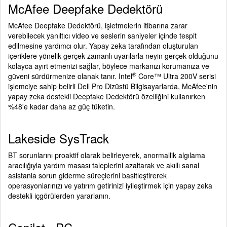
McAfee Deepfake Dedektörü
McAfee Deepfake Dedektörü, işletmelerin itibarına zarar
verebilecek yanıltıcı video ve seslerin saniyeler içinde tespit
edilmesine yardımcı olur. Yapay zeka tarafından oluşturulan
içeriklere yönelik gerçek zamanlı uyarılarla neyin gerçek olduğunu
kolayca ayırt etmenizi sağlar, böylece markanızı korumanıza ve
®
güveni sürdürmenize olanak tanır. Intel
Core™ Ultra 200V serisi
işlemciye sahip belirli Dell Pro Dizüstü Bilgisayarlarda, McAfee'nin
yapay zeka destekli Deepfake Dedektörü özelliğini kullanırken
%48'e kadar daha az güç tüketin.
Lakeside SysTrack
BT sorunlarını proaktif olarak belirleyerek, anormallik algılama
aracılığıyla yardım masası taleplerini azaltarak ve akıllı sanal
asistanla sorun giderme süreçlerini basitleştirerek
operasyonlarınızı ve yatırım getirinizi iyileştirmek için yapay zeka
destekli içgörülerden yararlanın.