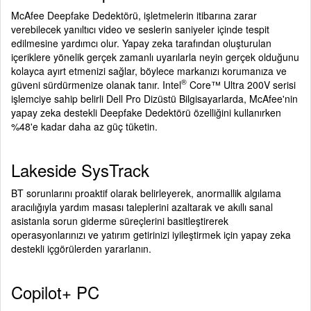
McAfee Deepfake Dedektörü, işletmelerin itibarına zarar
verebilecek yanıltıcı video ve seslerin saniyeler içinde tespit
edilmesine yardımcı olur. Yapay zeka tarafından oluşturulan
içeriklere yönelik gerçek zamanlı uyarılarla neyin gerçek olduğunu
kolayca ayırt etmenizi sağlar, böylece markanızı korumanıza ve
®
güveni sürdürmenize olanak tanır. Intel
Core™ Ultra 200V serisi
işlemciye sahip belirli Dell Pro Dizüstü Bilgisayarlarda, McAfee'nin
yapay zeka destekli Deepfake Dedektörü özelliğini kullanırken
%48'e kadar daha az güç tüketin.
Lakeside SysTrack
BT sorunlarını proaktif olarak belirleyerek, anormallik algılama
aracılığıyla yardım masası taleplerini azaltarak ve akıllı sanal
asistanla sorun giderme süreçlerini basitleştirerek
operasyonlarınızı ve yatırım getirinizi iyileştirmek için yapay zeka
destekli içgörülerden yararlanın.
Copilot+ PC