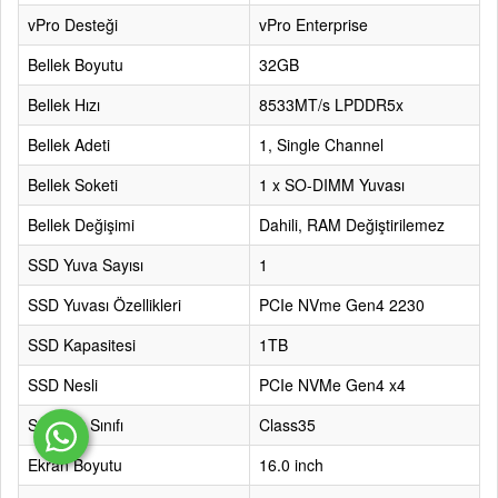
vPro Desteği
vPro Enterprise
Bellek Boyutu
32GB
Bellek Hızı
8533MT/s LPDDR5x
Bellek Adeti
1, Single Channel
Bellek Soketi
1 x SO-DIMM Yuvası
Bellek Değişimi
Dahili, RAM Değiştirilemez
SSD Yuva Sayısı
1
SSD Yuvası Özellikleri
PCIe NVme Gen4 2230
SSD Kapasitesi
1TB
SSD Nesli
PCIe NVMe Gen4 x4
SSD Hız Sınıfı
Class35
Ekran Boyutu
16.0 inch