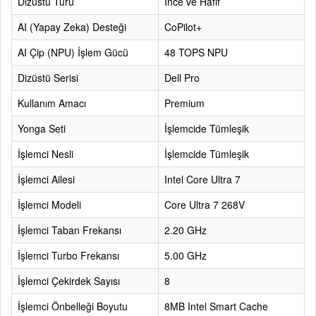
Dizüstü Türü
İnce ve Hafif
AI (Yapay Zeka) Desteği
CoPilot+
AI Çip (NPU) İşlem Gücü
48 TOPS NPU
Dizüstü Serisi
Dell Pro
Kullanım Amacı
Premium
Yonga Seti
İşlemcide Tümleşik
İşlemci Nesli
İşlemcide Tümleşik
İşlemci Ailesi
Intel Core Ultra 7
İşlemci Modeli
Core Ultra 7 268V
İşlemci Taban Frekansı
2.20 GHz
İşlemci Turbo Frekansı
5.00 GHz
İşlemci Çekirdek Sayısı
8
İşlemci Önbelleği Boyutu
8MB Intel Smart Cache