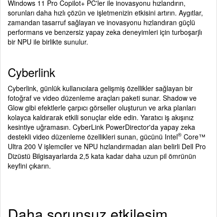
Windows 11 Pro Copilot+ PC'ler ile inovasyonu hızlandırın,
sorunları daha hızlı çözün ve işletmenizin etkisini artırın. Aygıtlar,
zamandan tasarruf sağlayan ve inovasyonu hızlandıran güçlü
performans ve benzersiz yapay zeka deneyimleri için turboşarjlı
bir NPU ile birlikte sunulur.
Cyberlink
Cyberlink, günlük kullanıcılara gelişmiş özellikler sağlayan bir
fotoğraf ve video düzenleme araçları paketi sunar. Shadow ve
Glow gibi efektlerle çarpıcı görseller oluşturun ve arka planları
kolayca kaldırarak etkili sonuçlar elde edin. Yaratıcı iş akışınız
kesintiye uğramasın. CyberLink PowerDirector'da yapay zeka
®
destekli video düzenleme özellikleri sunan, gücünü Intel
Core™
Ultra 200 V işlemciler ve NPU hızlandırmadan alan belirli Dell Pro
Dizüstü Bilgisayarlarda 2,5 kata kadar daha uzun pil ömrünün
keyfini çıkarın.
Daha sorunsuz etkileşim