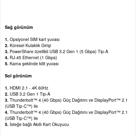
Sağ görünüm
1.
Opsiyonel SIM kart yuvası
2.
Küresel Kulaklık Girişi
3.
PowerShare özellikli USB 3.2 Gen 1 (5 Gbps) Tip-A
4.
RJ-45 Ethernet (1 Gbps)
5.
Kama şeklinde kilit yuvası
Sol görünüm
1.
HDMI 2.1 - 4K 60Hz
2.
USB 3.2 Gen 1 Tip-A
3.
Thunderbolt™ 4 (40 Gbps) Güç Dağıtımı ve DisplayPort™ 2.1
(USB Tip-C™) ile
4.
Thunderbolt™ 4 (40 Gbps) Güç Dağıtımı ve DisplayPort™ 2.1
(USB Tip-C™) ile
5.
İsteğe bağlı Akıllı Kart Okuyucu