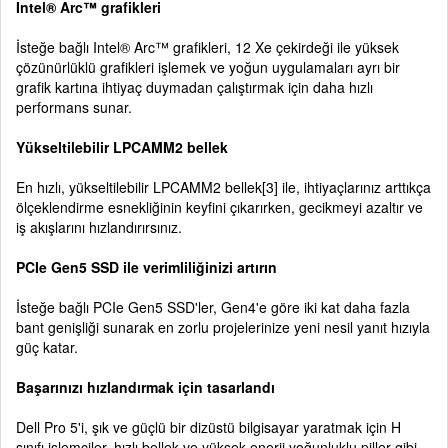
Intel® Arc™ grafikleri
İsteğe bağlı Intel® Arc™ grafikleri, 12 Xe çekirdeği ile yüksek
çözünürlüklü grafikleri işlemek ve yoğun uygulamaları ayrı bir
grafik kartına ihtiyaç duymadan çalıştırmak için daha hızlı
performans sunar.
Yükseltilebilir LPCAMM2 bellek
En hızlı, yükseltilebilir LPCAMM2 bellek[3] ile, ihtiyaçlarınız arttıkça
ölçeklendirme esnekliğinin keyfini çıkarırken, gecikmeyi azaltır ve
iş akışlarını hızlandırırsınız.
PCIe Gen5 SSD ile verimliliğinizi artırın
İsteğe bağlı PCIe Gen5 SSD'ler, Gen4'e göre iki kat daha fazla
bant genişliği sunarak en zorlu projelerinize yeni nesil yanıt hızıyla
güç katar.
Başarınızı hızlandırmak için tasarlandı
Dell Pro 5'i, şık ve güçlü bir dizüstü bilgisayar yaratmak için H
sınıfı işlemciler, hızlı bellek ve yüksek enerji yoğunluklu piller gibi