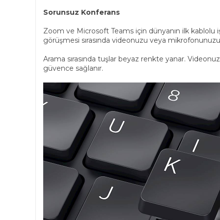
Sorunsuz Konferans
Zoom ve Microsoft Teams için dünyanın ilk kablolu işbi
görüşmesi sırasında videonuzu veya mikrofonunuzu hızl
Arama sırasında tuşlar beyaz renkte yanar. Videonuz 
güvence sağlanır.