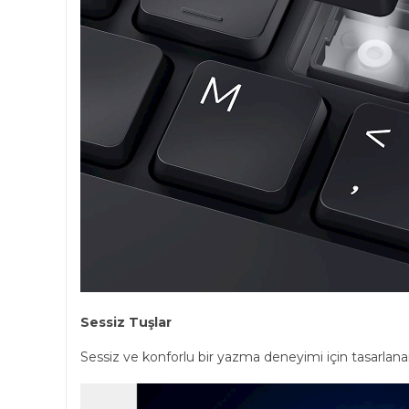
Sessiz Tuşlar
Sessiz ve konforlu bir yazma deneyimi için tasarlanan 