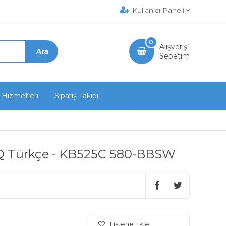
Kullanıcı Paneli
0
Alışveriş
Sepetim
 Hizmetleri
Sipariş Takibi
esi Q Türkçe - KB525C 580-BBSW
Listene Ekle