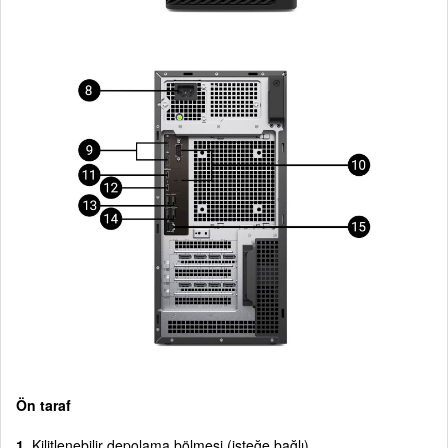
Ön taraf
1.
Kilitlenebilir depolama bölmesi (isteğe bağlı)