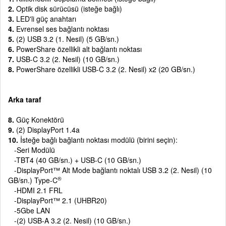
2.
Optik disk sürücüsü (isteğe bağlı)
3.
LED'li güç anahtarı
4.
Evrensel ses bağlantı noktası
5.
(2) USB 3.2 (1. Nesil) (5 GB/sn.)
6.
PowerShare özellikli alt bağlantı noktası
7.
USB-C 3.2 (2. Nesil) (10 GB/sn.)
8.
PowerShare özellikli USB-C 3.2 (2. Nesil) x2 (20 GB/sn.)
Arka taraf
8.
Güç Konektörü
9.
(2) DisplayPort 1.4a
10.
İsteğe bağlı bağlantı noktası modülü (birini seçin):
-Seri Modülü
-TBT4 (40 GB/sn.) + USB-C (10 GB/sn.)
-DisplayPort™ Alt Mode bağlantı noktalı USB 3.2 (2. Nesil) (10
®
GB/sn.) Type-C
-HDMI 2.1 FRL
-DisplayPort™ 2.1 (UHBR20)
-5Gbe LAN
-(2) USB-A 3.2 (2. Nesil) (10 GB/sn.)