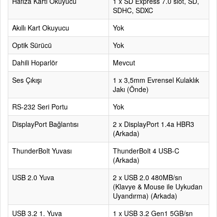
Hafıza Kartı Okuyucu
1 x SD Express 7.0 slot, SD,
SDHC, SDXC
Akıllı Kart Okuyucu
Yok
Optik Sürücü
Yok
Dahili Hoparlör
Mevcut
Ses Çıkışı
1 x 3,5mm Evrensel Kulaklık
Jakı (Önde)
RS-232 Seri Portu
Yok
DisplayPort Bağlantısı
2 x DisplayPort 1.4a HBR3
(Arkada)
ThunderBolt Yuvası
ThunderBolt 4 USB-C
(Arkada)
USB 2.0 Yuva
2 x USB 2.0 480MB/sn
(Klavye & Mouse ile Uykudan
Uyandırma) (Arkada)
USB 3.2 1. Yuva
1 x USB 3.2 Gen1 5GB/sn