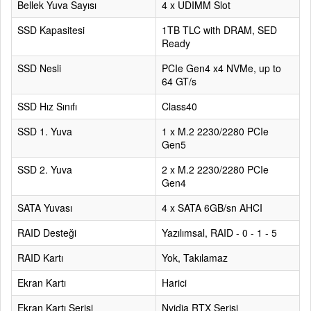
Bellek Yuva Sayısı
4 x UDIMM Slot
SSD Kapasitesi
1TB TLC with DRAM, SED
Ready
SSD Nesli
PCIe Gen4 x4 NVMe, up to
64 GT/s
SSD Hız Sınıfı
Class40
SSD 1. Yuva
1 x M.2 2230/2280 PCIe
Gen5
SSD 2. Yuva
2 x M.2 2230/2280 PCIe
Gen4
SATA Yuvası
4 x SATA 6GB/sn AHCI
RAID Desteği
Yazılımsal, RAID - 0 - 1 - 5
RAID Kartı
Yok, Takılamaz
Ekran Kartı
Harici
Ekran Kartı Serisi
Nvidia RTX Serisi