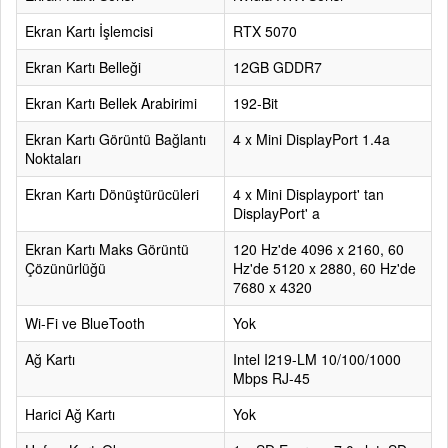
Ekran Kartı İşlemcisi
RTX 5070
Ekran Kartı Belleği
12GB GDDR7
Ekran Kartı Bellek Arabirimi
192-Bit
Ekran Kartı Görüntü Bağlantı
4 x Mini DisplayPort 1.4a
Noktaları
Ekran Kartı Dönüştürücüleri
4 x Mini Displayport' tan
DisplayPort' a
Ekran Kartı Maks Görüntü
120 Hz'de 4096 x 2160, 60
Çözünürlüğü
Hz'de 5120 x 2880, 60 Hz'de
7680 x 4320
Wi-Fi ve BlueTooth
Yok
Ağ Kartı
Intel I219-LM 10/100/1000
Mbps RJ-45
Harici Ağ Kartı
Yok