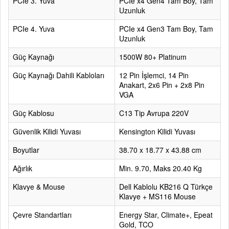
PCIe 3. Yuva
PCIe x4 Gen4 Tam Boy, Tam
Uzunluk
PCIe 4. Yuva
PCIe x4 Gen3 Tam Boy, Tam
Uzunluk
Güç Kaynağı
1500W 80+ Platinum
Güç Kaynağı Dahili Kabloları
12 Pin İşlemci, 14 Pin
Anakart, 2x6 Pin + 2x8 Pin
VGA
Güç Kablosu
C13 Tip Avrupa 220V
Güvenlik Kilidi Yuvası
Kensington Kilidi Yuvası
Boyutlar
38.70 x 18.77 x 43.88 cm
Ağırlık
Min. 9.70, Maks 20.40 Kg
Klavye & Mouse
Dell Kablolu KB216 Q Türkçe
Klavye + MS116 Mouse
Çevre Standartları
Energy Star, Climate+, Epeat
Gold, TCO