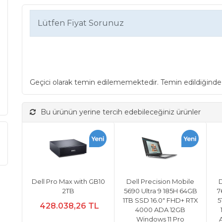
Lütfen Fiyat Sorunuz
Geçici olarak temin edilememektedir. Temin edildiğinde
Bu ürünün yerine tercih edebileceğiniz ürünler
Dell Pro Max with GB10
Dell Precision Mobile
D
2TB
5690 Ultra 9 185H 64GB
7
1TB SSD 16.0" FHD+ RTX
5
428.038,26 TL
4000 ADA 12GB
Windows 11 Pro