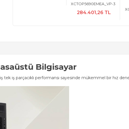
XCTOP5690EMEA_VP-3
X
284.401,26 TL
asaüstü Bilgisayar
işmiş tek iş parçacıklı performansı sayesinde mükemmel bir hız den