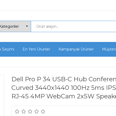
n Seçimi
En Yeni Ürünler
Kampanyalı Ürünler
Müşteri
Dell Pro P 34 USB-C Hub Confere
Curved 3440x1440 100Hz 5ms I
RJ-45 4MP WebCam 2x5W Speaker 