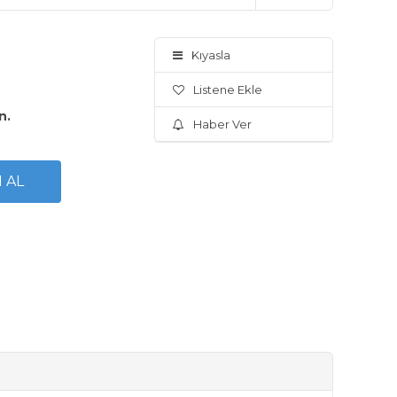
Kıyasla
Listene Ekle
n.
Haber Ver