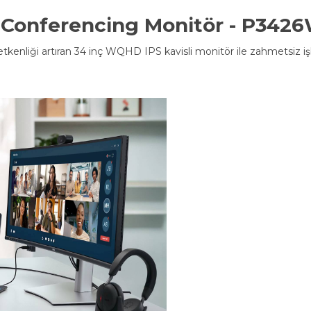
b Conferencing Monitör - P342
etkenliği artıran 34 inç WQHD IPS kavisli monitör ile zahmetsiz işb