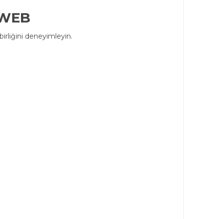
6WEB
irliğini deneyimleyin.