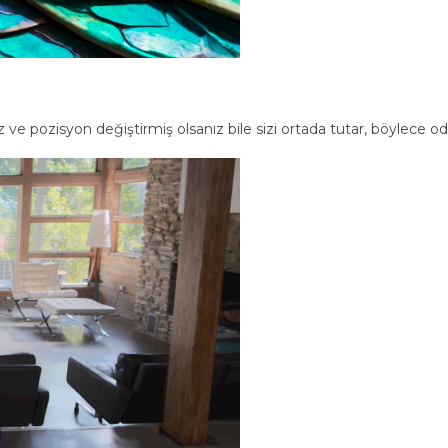
 pozisyon değiştirmiş olsanız bile sizi ortada tutar, böylece o