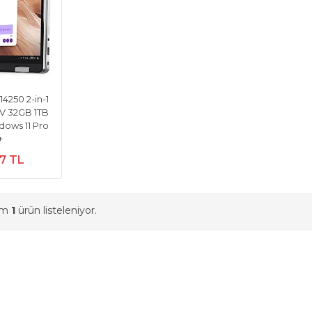
14250 2-in-1
8V 32GB 1TB
dows 11 Pro
+
27 TL
am
1
ürün listeleniyor.