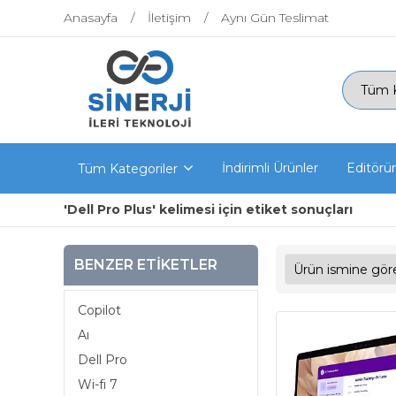
Anasayfa
İletişim
Aynı Gün Teslimat
İndirimli Ürünler
Editörü
Tüm Kategoriler
'Dell Pro Plus' kelimesi için etiket sonuçları
BENZER ETIKETLER
Copilot
Aı
Dell Pro
Wi-fi 7