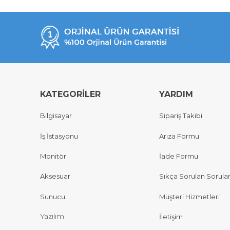
KATEGORİLER
YARDIM
Bilgisayar
Sipariş Takibi
İş İstasyonu
Arıza Formu
Monitör
İade Formu
Aksesuar
Sıkça Sorulan Sorula
Sunucu
Müşteri Hizmetleri
Yazılım
İletişim