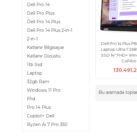
Dell Pro 14
Dell Pro Plus
Dell Pro 14 Plus
Dell Pro 14 Plus 2-in-1
2-in-1
Dell Pro 14 Plus PB
Katlanır Bilgisayar
Laptop Ultra 7 26
SSD 14" FHD+ Win
Katlanır Dizüstü
CoPilot
1tb Ssd
130.491,
Laptop
32gb Ram
Windows 11 Pro
Bu aramada topl
Fhd
Pro 14 Plus
Copilot+ Dell
Ryzen Ai 7 Pro 350