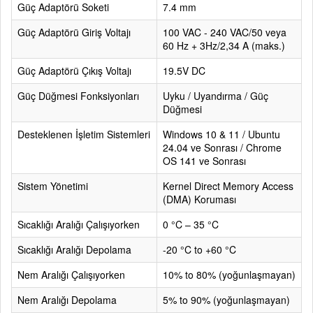
Güç Adaptörü Soketi
7.4 mm
Güç Adaptörü Giriş Voltajı
100 VAC - 240 VAC/50 veya
60 Hz + 3Hz/2,34 A (maks.)
Güç Adaptörü Çıkış Voltajı
19.5V DC
Güç Düğmesi Fonksiyonları
Uyku / Uyandırma / Güç
Düğmesi
Desteklenen İşletim Sistemleri
Windows 10 & 11 / Ubuntu
24.04 ve Sonrası / Chrome
OS 141 ve Sonrası
Sistem Yönetimi
Kernel Direct Memory Access
(DMA) Koruması
Sıcaklığı Aralığı Çalışıyorken
0 °C – 35 °C
Sıcaklığı Aralığı Depolama
-20 °C to +60 °C
Nem Aralığı Çalışıyorken
10% to 80% (yoğunlaşmayan)
Nem Aralığı Depolama
5% to 90% (yoğunlaşmayan)