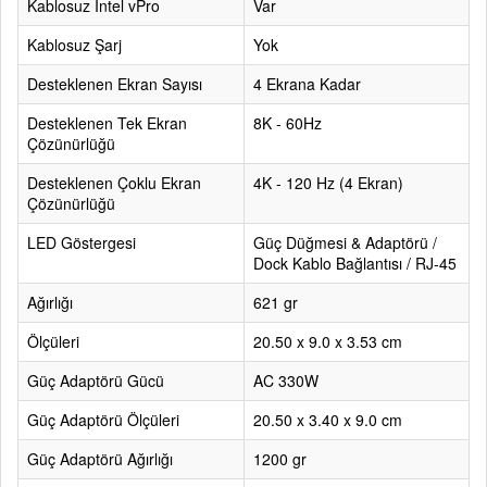
Kablosuz Intel vPro
Var
Kablosuz Şarj
Yok
Desteklenen Ekran Sayısı
4 Ekrana Kadar
Desteklenen Tek Ekran
8K - 60Hz
Çözünürlüğü
Desteklenen Çoklu Ekran
4K - 120 Hz (4 Ekran)
Çözünürlüğü
LED Göstergesi
Güç Düğmesi & Adaptörü /
Dock Kablo Bağlantısı / RJ-45
Ağırlığı
621 gr
Ölçüleri
20.50 x 9.0 x 3.53 cm
Güç Adaptörü Gücü
AC 330W
Güç Adaptörü Ölçüleri
20.50 x 3.40 x 9.0 cm
Güç Adaptörü Ağırlığı
1200 gr