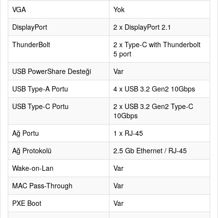
VGA
Yok
DisplayPort
2 x DisplayPort 2.1
ThunderBolt
2 x Type-C with Thunderbolt
5 port
USB PowerShare Desteği
Var
USB Type-A Portu
4 x USB 3.2 Gen2 10Gbps
USB Type-C Portu
2 x USB 3.2 Gen2 Type-C
10Gbps
Ağ Portu
1 x RJ-45
Ağ Protokolü
2.5 Gb Ethernet / RJ-45
Wake-on-Lan
Var
MAC Pass-Through
Var
PXE Boot
Var