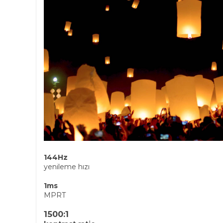
144Hz
yenileme hızı
1ms
MPRT
1500:1