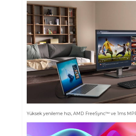
Yüksek yenileme hızı, AMD FreeSync™ ve 1ms MPRT