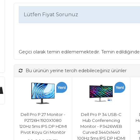
Lütfen Fiyat Sorunuz
Geçici olarak temin edilememektedir. Temin edildiğinde
Bu ürünün yerine tercih edebileceğiniz ürünler
Dell Pro P 27 Monitor -
Dell Pro P 34 USB-C
P2726H 1920X1080
Hub Conferencing
H
120Hz 5ms IPS DP HDMI
Monitor - P3426WEB
Pivot Koyu Gri Monitör
Curved 3440x1440
3
100Hz 5ms IPS DP HDMI