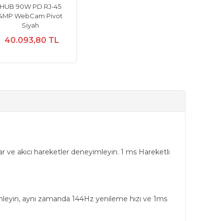
HUB 90W PD RJ-45
4MP WebCam Pivot
Siyah
40.093,80 TL
ar ve akıcı hareketler deneyimleyin. 1 ms Hareketli
yimleyin, aynı zamanda 144Hz yenileme hızı ve 1ms