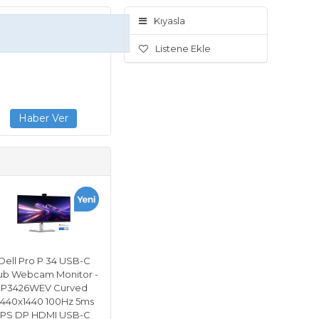
Kıyasla
Listene Ekle
Dell Pro P 34 USB-C
ub Webcam Monitor -
P3426WEV Curved
440x1440 100Hz 5ms
IPS DP HDMI USB-C