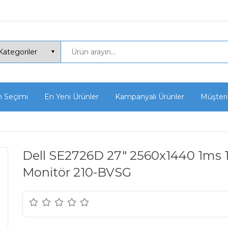
n Seçimi
En Yeni Ürünler
Kampanyalı Ürünler
Müşteri
Dell SE2726D 27" 2560x1440 1ms
Monitör 210-BVSG