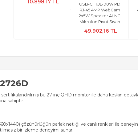
10.898,17 TL
USB-C HUB 90W PD
RJ-45 4MP WebCam
2x5W Speaker AI-NC
Mikrofon Pivot Siyah
49.902,16 TL
E2726D
 sertifikalandırılmış bu 27 inç QHD monitör ile daha keskin detayl
na sahiptir.
60x1440) çözünürlüğün parlak netliği ve canlı renkleri ile dene
tılmasız bir izleme deneyimi sunar.