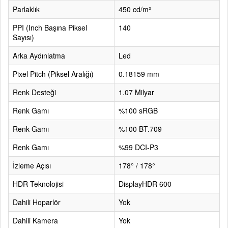
Parlaklık
450 cd/m²
PPI (Inch Başına Piksel
140
Sayısı)
Arka Aydınlatma
Led
Pixel Pitch (Piksel Aralığı)
0.18159 mm
Renk Desteği
1.07 Milyar
Renk Gamı
%100 sRGB
Renk Gamı
%100 BT.709
Renk Gamı
%99 DCI-P3
İzleme Açısı
178° / 178°
HDR Teknolojisi
DisplayHDR 600
Dahili Hoparlör
Yok
Dahili Kamera
Yok