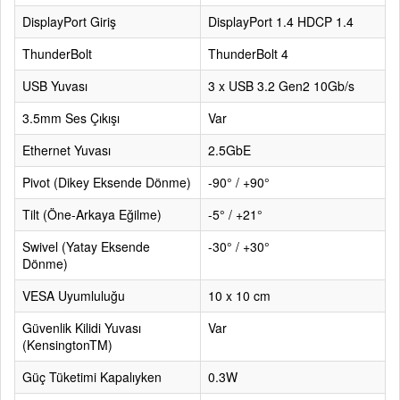
DisplayPort Giriş
DisplayPort 1.4 HDCP 1.4
ThunderBolt
ThunderBolt 4
USB Yuvası
3 x USB 3.2 Gen2 10Gb/s
3.5mm Ses Çıkışı
Var
Ethernet Yuvası
2.5GbE
Pivot (Dikey Eksende Dönme)
-90° / +90°
Tilt (Öne-Arkaya Eğilme)
-5° / +21°
Swivel (Yatay Eksende
-30° / +30°
Dönme)
VESA Uyumluluğu
10 x 10 cm
Güvenlik Kilidi Yuvası
Var
(KensingtonTM)
Güç Tüketimi Kapalıyken
0.3W