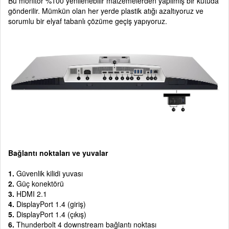
Bu monitör %100 yenilenebilir malzemelerden yapılmış bir kutuda
gönderilir. Mümkün olan her yerde plastik atığı azaltıyoruz ve
sorumlu bir elyaf tabanlı çözüme geçiş yapıyoruz.
Bağlantı noktaları ve yuvalar
1.
Güvenlik kilidi yuvası
2.
Güç konektörü
3.
HDMI 2.1
4.
DisplayPort 1.4 (giriş)
5.
DisplayPort 1.4 (çıkış)
6.
Thunderbolt 4 downstream bağlantı noktası