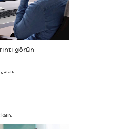
ıntı görün
 görün.
ıkarın.