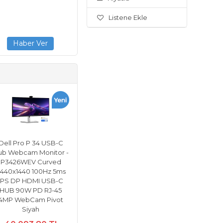
Listene Ekle
Dell Pro P 34 USB-C
ub Webcam Monitor -
P3426WEV Curved
440x1440 100Hz 5ms
IPS DP HDMI USB-C
HUB 90W PD RJ-45
4MP WebCam Pivot
Siyah