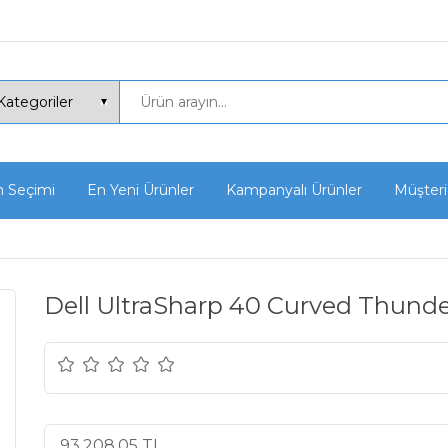
n Seçimi
En Yeni Ürünler
Kampanyalı Ürünler
Müşteri
Dell UltraSharp 40 Curved Thund
93.208,05 TL