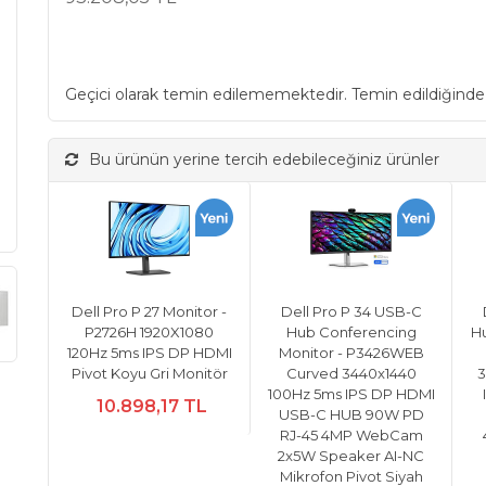
Geçici olarak temin edilememektedir. Temin edildiğinde
Bu ürünün yerine tercih edebileceğiniz ürünler
Dell Pro P 27 Monitor -
Dell Pro P 34 USB-C
P2726H 1920X1080
Hub Conferencing
H
120Hz 5ms IPS DP HDMI
Monitor - P3426WEB
Pivot Koyu Gri Monitör
Curved 3440x1440
3
100Hz 5ms IPS DP HDMI
10.898,17 TL
USB-C HUB 90W PD
RJ-45 4MP WebCam
2x5W Speaker AI-NC
Mikrofon Pivot Siyah