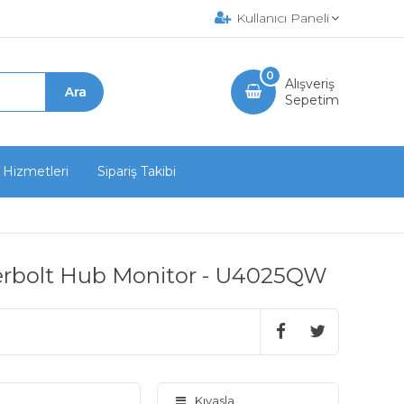
Kullanıcı Paneli
0
Alışveriş
Sepetim
 Hizmetleri
Sipariş Takibi
erbolt Hub Monitor - U4025QW
Kıyasla