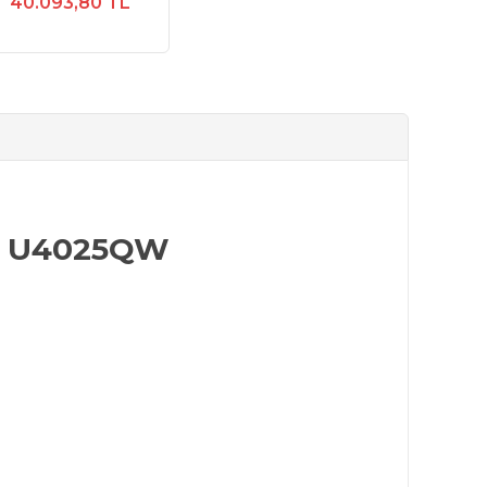
40.093,80 TL
 - U4025QW