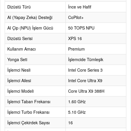
Dizüstü Türü
İnce ve Hafif
AI (Yapay Zeka) Desteği
CoPilot+
AI Çip (NPU) İşlem Gücü
50 TOPS NPU
Dizüstü Serisi
XPS 16
Kullanım Amacı
Premium
Yonga Seti
İşlemcide Tümleşik
İşlemci Nesli
Intel Core Series 3
İşlemci Ailesi
Intel Core Ultra X9
İşlemci Modeli
Core Ultra X9 388H
İşlemci Taban Frekansı
1.60 GHz
İşlemci Turbo Frekansı
5.10 GHz
İşlemci Çekirdek Sayısı
16