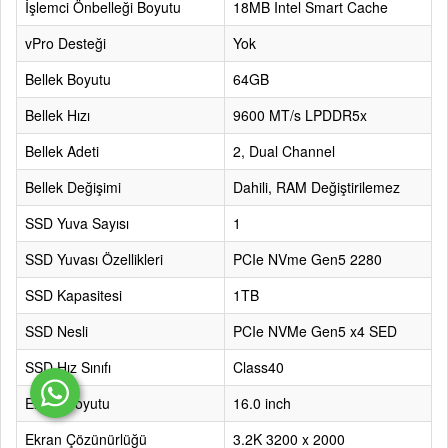
İşlemci Önbelleği Boyutu
18MB Intel Smart Cache
vPro Desteği
Yok
Bellek Boyutu
64GB
Bellek Hızı
9600 MT/s LPDDR5x
Bellek Adeti
2, Dual Channel
Bellek Değişimi
Dahili, RAM Değiştirilemez
SSD Yuva Sayısı
1
SSD Yuvası Özellikleri
PCIe NVme Gen5 2280
SSD Kapasitesi
1TB
SSD Nesli
PCIe NVMe Gen5 x4 SED
SSD Hız Sınıfı
Class40
Ekran Boyutu
16.0 inch
Ekran Çözünürlüğü
3.2K 3200 x 2000