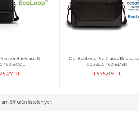
Premier Briefcase 15
Dell EcoLoop Pro Classic Briefcase
0C 460-BCQL
CC5425C 460-BDSR
25,27 TL
1.575,09 TL
oplam
57
ürün listeleniyor.