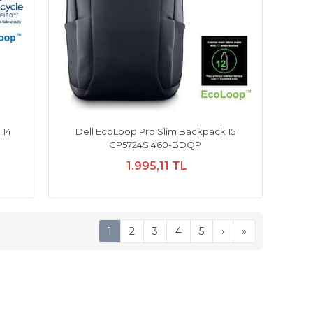
 14
Dell EcoLoop Pro Slim Backpack 15
CP5724S 460-BDQP
1.995,11 TL
1
2
3
4
5
›
»