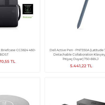
p Briefcase CC3624 460-
Dell Active Pen - PN7350A (Latitude
BDST
Detachable Collaboration Klavye
İhtiyaç Duyar) 750-BBLJ
70,55 TL
5.441,22 TL