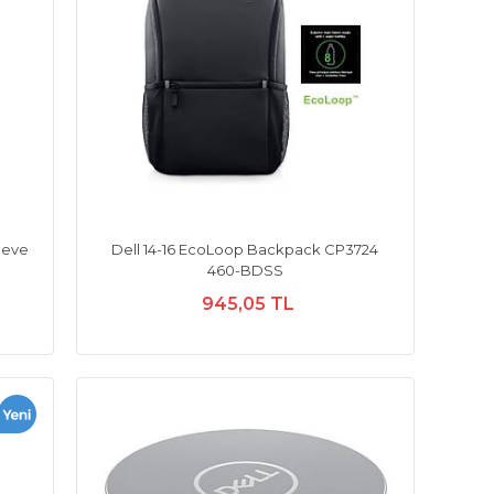
leeve
Dell 14-16 EcoLoop Backpack CP3724
460-BDSS
945,05 TL