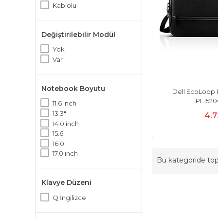
Kablolu
Değiştirilebilir Modül
Yok
Var
Notebook Boyutu
Dell EcoLoop 
PE152
11.6 inch
13.3"
4.7
14.0 inch
15.6"
16.0"
17.0 inch
Bu kategoride t
Klavye Düzeni
Q İngilizce