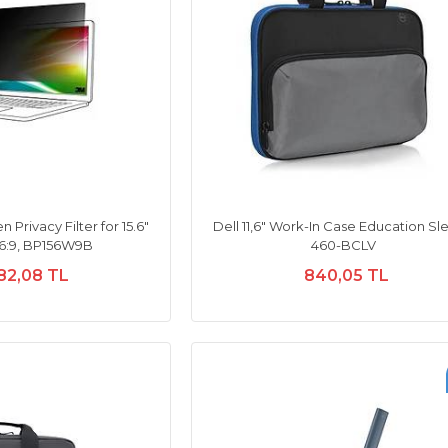
Privacy Filter for 15.6"
Dell 11,6" Work-In Case Education S
16:9, BP156W9B
460-BCLV
82,08 TL
840,05 TL