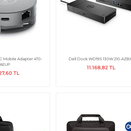
C Mobile Adapter 470-
Dell Dock WD19S 130W 210-AZB
AEUP
11.168,82 TL
27,60 TL