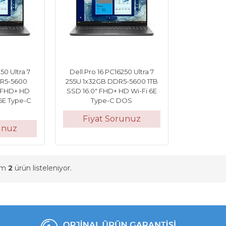
50 Ultra 7
Dell Pro 16 PC16250 Ultra 7
DR5-5600
255U 1x32GB DDR5-5600 1TB
" FHD+ HD
SSD 16.0" FHD+ HD Wi-Fi 6E
 6E Type-C
Type-C DOS
Fiyat Sorunuz
unuz
am
2
ürün listeleniyor.