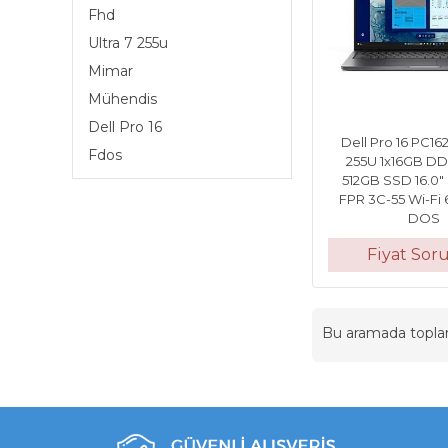
Fhd
Ultra 7 255u
Mimar
Mühendis
Dell Pro 16
Dell Pro 16 PC162
Fdos
255U 1x16GB D
512GB SSD 16.0
FPR 3C-55 Wi-Fi
DOS
Fiyat Sor
Bu aramada topl