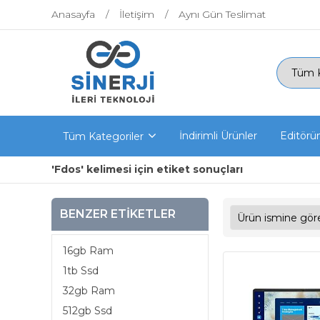
Anasayfa
İletişim
Aynı Gün Teslimat
İndirimli Ürünler
Editörü
Tüm Kategoriler
'Fdos' kelimesi için etiket sonuçları
BENZER ETIKETLER
16gb Ram
1tb Ssd
32gb Ram
512gb Ssd