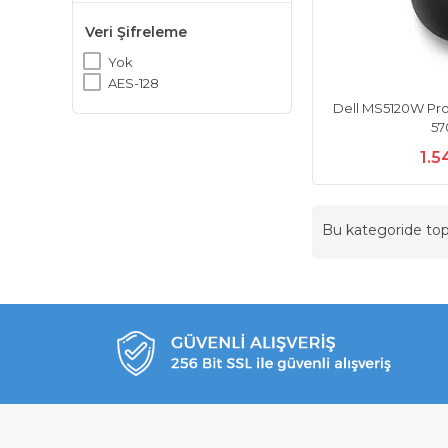
Veri Şifreleme
Yok
AES-128
Dell MS5120W Pro
5
1.5
Bu kategoride t