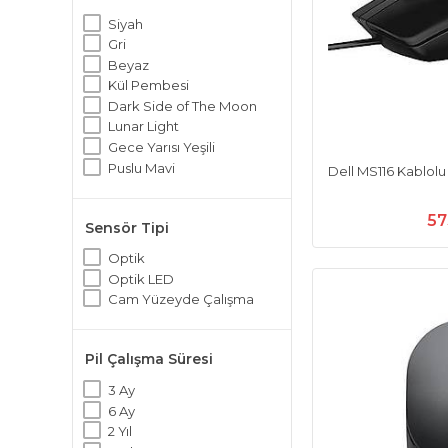
Siyah
Gri
Beyaz
Kül Pembesi
Dark Side of The Moon
Lunar Light
Gece Yarısı Yeşili
Puslu Mavi
Dell MS116 Kablol
57
Sensör Tipi
Optik
Optik LED
Cam Yüzeyde Çalışma
Pil Çalışma Süresi
3 Ay
6 Ay
2 Yıl