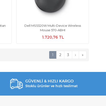
itan
Dell MS5320W Multi-Device Wireless
Mouse 570-ABHI
1.720,76 TL
1
2
3
›
»