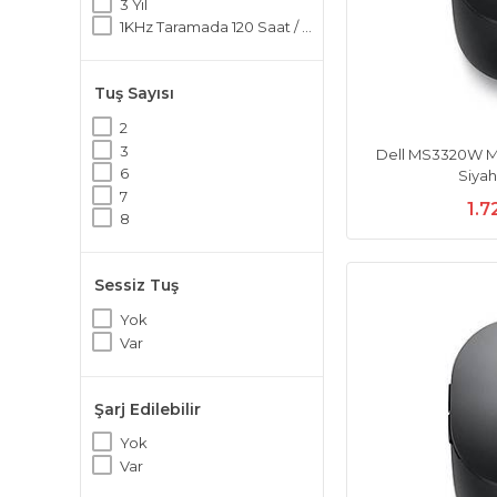
3 Yıl
1KHz Taramada 120 Saat / 4KHz 32 Saate Kadar
Tuş Sayısı
2
3
Dell MS3320W M
6
Siya
7
1.7
8
Sessiz Tuş
Yok
Var
Şarj Edilebilir
Yok
Var