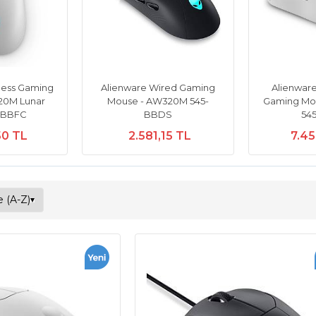
less Gaming
Alienware Wired Gaming
Alienware
20M Lunar
Mouse - AW320M 545-
Gaming Mou
5-BBFC
BBDS
54
50 TL
2.581,15 TL
7.4