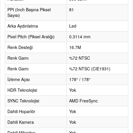
PPI (Inch Başına Piksel
81
Sayısı)
Arka Aydınlatma
Led
Pixel Pitch (Piksel Aralığı)
0.3114 mm
Renk Desteği
16.7M
Renk Gamı
%72 NTSC
Renk Gamı
%72 NTSC (CIE1931)
İzleme Açısı
178° / 178°
HDR Teknolojisi
Yok
SYNC Teknolojisi
AMD FreeSync
Dahili Hoparlör
Yok
Dahili Kamera
Yok
Dahili Mikrofon
Yok