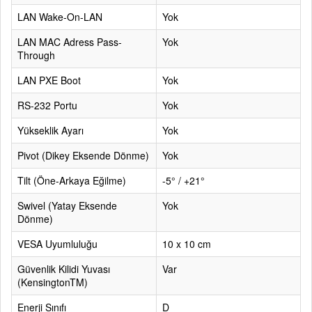
LAN Wake-On-LAN
Yok
LAN MAC Adress Pass-
Yok
Through
LAN PXE Boot
Yok
RS-232 Portu
Yok
Yükseklik Ayarı
Yok
Pivot (Dikey Eksende Dönme)
Yok
Tilt (Öne-Arkaya Eğilme)
-5° / +21°
Swivel (Yatay Eksende
Yok
Dönme)
VESA Uyumluluğu
10 x 10 cm
Güvenlik Kilidi Yuvası
Var
(KensingtonTM)
Enerji Sınıfı
D